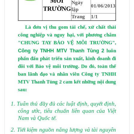
MÔI
Ngày
01/06/2013
TRƯỜNG
lập
Trang
1/1
Là đơn vị thu gom tái chế
,
xử chất thải
công nghiệp và nguy hại, với phương châm
"CHUNG TAY BẢO VỆ MÔI TRƯỜNG",
Công ty TNHH MTV Thanh Tùng
2
luôn
phấn đấu phát triển sản xuất, kinh doanh đi
đôi với
B
ảo vệ môi trường
. Do đó,
toàn thể
ban lãnh đạo và nhân viên Công ty TNHH
MTV Thanh Tùng 2 cam kết những nội dung
sau:
1. Tuân thủ đầy đủ các luật định, quyết định,
công ước, tiêu chuẩn liên quan của Việt
Nam và Quốc tế.
2. Tiết kiệm nguồn năng lượng và tài nguyên