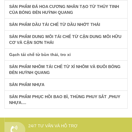
SẢN PHẨM ĐÁ HOA CƯƠNG NHÂN TẠO TỪ THỦY TINH
CỦA BÓNG ĐÈN HUỲNH QUANG
SẢN PHẨM DẦU TÁI CHẾ TỪ DẦU NHỚT THẢI
SẢN PHẨM DUNG MÔI TÁI CHẾ TỪ CẶN DUNG MÔI HỮU
CƠ VÀ CẶN SƠN THẢI
Gạch tái chế từ bùn thải, tro xỉ
SẢN PHẨM NHÔM TÁI CHẾ TỪ XỈ NHÔM VÀ ĐUÔI BÓNG
ĐÈN HUỲNH QUANG
SẢN PHẨM NHỰA
SẢN PHẨM PHỤC HỒI BAO BÌ, THÙNG PHUY SẮT ,PHUY
NHỰA....
24/7 TƯ VẤN VÀ HỖ TRỢ