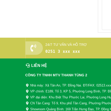
24/7 TƯ VẤN VÀ HỖ TRỢ
0251 3 xxx xxx
LIÊN HỆ
CÔNG TY TNHH MTV THANH TÙNG 2
Nhà máy: Xã Tân An, TP. Đồng Nai. ĐT/FAX: 02513.xx
VP chính: E189, Tổ 3, KP 5, Phường Long Bình, TP. Đồ
VP đại diện: Khu Biệt Thự Phước Lai, Phường Long Hư
CN Tân Cang: Tổ 9, Khu phố Tân Cang, Phường Phước
Showroom Quảng Bình: 169 Trần Hưng Đạo, TP. Đồng H