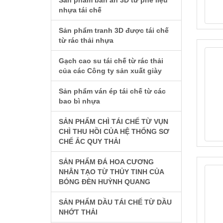
Sản phẩm bàn ăn 3D từ phế liệu
nhựa tái chế
Sản phẩm tranh 3D được tái chế
từ rác thải nhựa
Gạch cao su tái chế từ rác thải
của các Công ty sản xuất giày
Sản phẩm ván ép tái chế từ các
bao bì nhựa
SẢN PHẨM CHÌ TÁI CHẾ TỪ VỤN
CHÌ THU HỒI CỦA HỆ THỐNG SƠ
CHẾ ẮC QUY THẢI
SẢN PHẨM ĐÁ HOA CƯƠNG
NHÂN TẠO TỪ THỦY TINH CỦA
BÓNG ĐÈN HUỲNH QUANG
SẢN PHẨM DẦU TÁI CHẾ TỪ DẦU
NHỚT THẢI