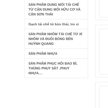
SẢN PHẨM DUNG MÔI TÁI CHẾ
TỪ CẶN DUNG MÔI HỮU CƠ VÀ
CẶN SƠN THẢI
Gạch tái chế từ bùn thải, tro xỉ
SẢN PHẨM NHÔM TÁI CHẾ TỪ XỈ
NHÔM VÀ ĐUÔI BÓNG ĐÈN
HUỲNH QUANG
SẢN PHẨM NHỰA
SẢN PHẨM PHỤC HỒI BAO BÌ,
THÙNG PHUY SẮT ,PHUY
NHỰA....