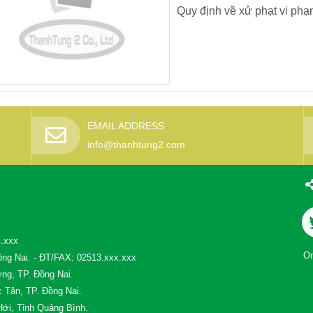
Quy định về xử phạt vi phạ
EMAIL ADDRESS
info@thanhtung2.com
x.xxx
On
ng Nai. - ĐT/FAX: 02513.xxx.xxx
ng, TP. Đồng Nai.
 Tân, TP. Đồng Nai.
ới, Tỉnh Quảng Bình.