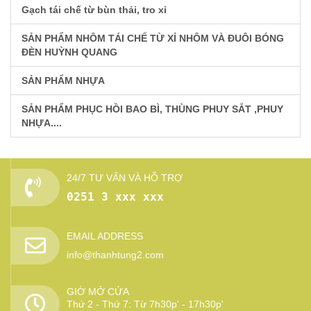
Gạch tái chế từ bùn thải, tro xỉ
SẢN PHẨM NHÔM TÁI CHẾ TỪ XỈ NHÔM VÀ ĐUÔI BÓNG
ĐÈN HUỲNH QUANG
SẢN PHẨM NHỰA
SẢN PHẨM PHỤC HỒI BAO BÌ, THÙNG PHUY SẮT ,PHUY
NHỰA....
24/7 TƯ VẤN VÀ HỖ TRỢ
0251 3 xxx xxx
EMAIL ADDRESS
info@thanhtung2.com
GIỜ MỞ CỬA
Thứ 2 - Thứ 7: Từ 7h30p' - 17h30p'