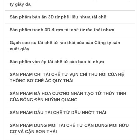
ty giày da
Sản phẩm bàn ăn 3D từ phế liệu nhựa tái chế
Sản phẩm tranh 3D được tái chế từ rác thải nhựa
Gạch cao su tái chế từ rác thải của các Công ty sản
xuất giày
Sản phẩm ván ép tái chế từ các bao bì nhựa
SẢN PHẨM CHÌ TÁI CHẾ TỪ VỤN CHÌ THU HỒI CỦA HỆ
THỐNG SƠ CHẾ ẮC QUY THẢI
SẢN PHẨM ĐÁ HOA CƯƠNG NHÂN TẠO TỪ THỦY TINH
CỦA BÓNG ĐÈN HUỲNH QUANG
SẢN PHẨM DẦU TÁI CHẾ TỪ DẦU NHỚT THẢI
SẢN PHẨM DUNG MÔI TÁI CHẾ TỪ CẶN DUNG MÔI HỮU
CƠ VÀ CẶN SƠN THẢI