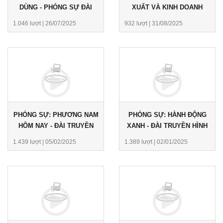
DÙNG - PHÓNG SỰ ĐÀI
XUẤT VÀ KINH DOANH
PHÁT THANH TRUYỀN
SẢN PHẨM TÁI CHẾ NHỰA
1.046 lượt
|
26/07/2025
932 lượt
|
31/08/2025
HÌNH ĐỒNG NAI
PHÓNG SỰ: PHƯƠNG NAM
PHÓNG SỰ: HÀNH ĐỘNG
HÔM NAY - ĐÀI TRUYỀN
XANH - ĐÀI TRUYỀN HÌNH
HÌNH VTV9
TP.HCM
1.439 lượt
|
05/02/2025
1.389 lượt
|
02/01/2025