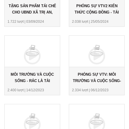
TẶNG SẢN PHẨM TÁI CHẾ
PHÓNG SỰ VTV2 KIẾN
CHO UBND XÃ TRỊ AN,
THỨC CỘNG ĐỒNG - TÁI
VĨNH CỬU, ĐỒNG NAI
CHẾ RÁC THẢI NHỰA
1.722 lượt
|
03/09/2024
2.038 lượt
|
25/05/2024
THÀNH TRANH 3D
MÔI TRƯỜNG VÀ CUỘC
PHÓNG SỰ VTV: MÔI
SỐNG - RÁC LÀ TÀI
TRƯỜNG VÀ CUỘC SỐNG-
NGUYÊN - VTV2
VẬT LIỆU XANH THÂN
2.400 lượt
|
14/12/2023
2.334 lượt
|
06/12/2023
THIỆN MÔI TRƯỜNG