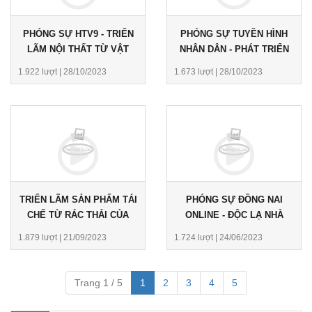
PHÓNG SỰ HTV9 - TRIỂN
PHÓNG SỰ TUYỀN HÌNH
LÃM NỘI THẤT TỪ VẬT
NHÂN DÂN - PHÁT TRIỂN
LIỆU TÁI CHẾ
VÙNG ĐÔNG NAM BỘ
1.922 lượt
|
28/10/2023
1.673 lượt
|
28/10/2023
THEO HƯỚNG KINH TẾ
XANH BỀN VỮNG
TRIỂN LÃM SẢN PHẨM TÁI
PHÓNG SỰ ĐỒNG NAI
CHẾ TỪ RÁC THẢI CỦA
ONLINE - ĐỘC LẠ NHÀ
NGÀNH DỆT MAY TẠI
LÀM TỪ RÁC THẢI CÔNG
1.879 lượt
|
21/09/2023
1.724 lượt
|
24/06/2023
TP.HCM
NGHIỆP
Trang 1 / 5
1
2
3
4
5