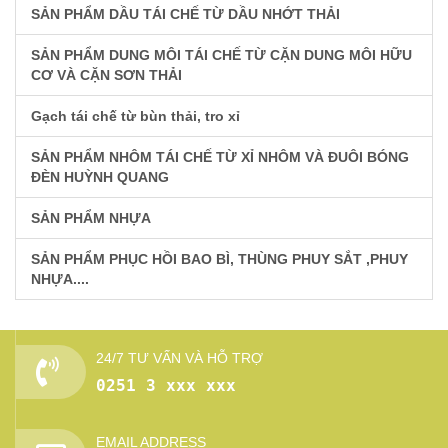
SẢN PHẨM DẦU TÁI CHẾ TỪ DẦU NHỚT THẢI
SẢN PHẨM DUNG MÔI TÁI CHẾ TỪ CẶN DUNG MÔI HỮU
CƠ VÀ CẶN SƠN THẢI
Gạch tái chế từ bùn thải, tro xỉ
SẢN PHẨM NHÔM TÁI CHẾ TỪ XỈ NHÔM VÀ ĐUÔI BÓNG
ĐÈN HUỲNH QUANG
SẢN PHẨM NHỰA
SẢN PHẨM PHỤC HỒI BAO BÌ, THÙNG PHUY SẮT ,PHUY
NHỰA....
24/7 TƯ VẤN VÀ HỖ TRỢ
0251 3 xxx xxx
EMAIL ADDRESS