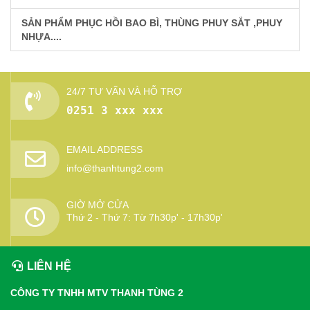
SẢN PHẨM PHỤC HỒI BAO BÌ, THÙNG PHUY SẮT ,PHUY
NHỰA....
24/7 TƯ VẤN VÀ HỖ TRỢ
0251 3 xxx xxx
EMAIL ADDRESS
info@thanhtung2.com
GIỜ MỞ CỬA
Thứ 2 - Thứ 7: Từ 7h30p' - 17h30p'
LIÊN HỆ
CÔNG TY TNHH MTV THANH TÙNG 2