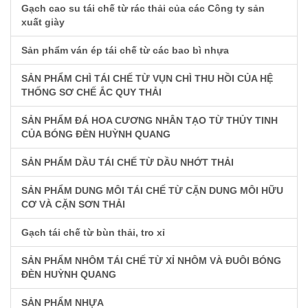
Gạch cao su tái chế từ rác thải của các Công ty sản
xuất giày
Sản phẩm ván ép tái chế từ các bao bì nhựa
SẢN PHẨM CHÌ TÁI CHẾ TỪ VỤN CHÌ THU HỒI CỦA HỆ
THỐNG SƠ CHẾ ẮC QUY THẢI
SẢN PHẨM ĐÁ HOA CƯƠNG NHÂN TẠO TỪ THỦY TINH
CỦA BÓNG ĐÈN HUỲNH QUANG
SẢN PHẨM DẦU TÁI CHẾ TỪ DẦU NHỚT THẢI
SẢN PHẨM DUNG MÔI TÁI CHẾ TỪ CẶN DUNG MÔI HỮU
CƠ VÀ CẶN SƠN THẢI
Gạch tái chế từ bùn thải, tro xỉ
SẢN PHẨM NHÔM TÁI CHẾ TỪ XỈ NHÔM VÀ ĐUÔI BÓNG
ĐÈN HUỲNH QUANG
SẢN PHẨM NHỰA