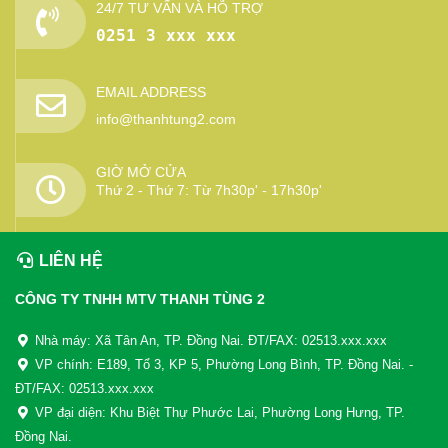
24/7 TƯ VẤN VÀ HỖ TRỢ
0251 3 xxx xxx
EMAIL ADDRESS
info@thanhtung2.com
GIỜ MỞ CỬA
Thứ 2 - Thứ 7: Từ 7h30p' - 17h30p'
LIÊN HỆ
CÔNG TY TNHH MTV THANH TÙNG 2
Nhà máy: Xã Tân An, TP. Đồng Nai. ĐT/FAX: 02513.xxx.xxx
VP chính: E189, Tổ 3, KP 5, Phường Long Bình, TP. Đồng Nai. -
ĐT/FAX: 02513.xxx.xxx
VP đại diện: Khu Biệt Thự Phước Lai, Phường Long Hưng, TP.
Đồng Nai.