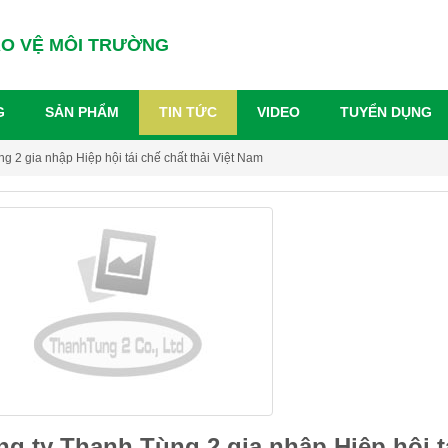
ẢO VỆ MÔI TRƯỜNG
G
SẢN PHẨM
TIN TỨC
VIDEO
TUYỂN DỤNG
g 2 gia nhập Hiệp hội tái chế chất thải Việt Nam
g ty Thanh Tùng 2 gia nhập Hiệp hội tá