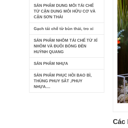
SẢN PHẨM DUNG MÔI TÁI CHẾ
TỪ CẶN DUNG MÔI HỮU CƠ VÀ
CẶN SƠN THẢI
Gạch tái chế từ bùn thải, tro xỉ
SẢN PHẨM NHÔM TÁI CHẾ TỪ XỈ
NHÔM VÀ ĐUÔI BÓNG ĐÈN
HUỲNH QUANG
SẢN PHẨM NHỰA
SẢN PHẨM PHỤC HỒI BAO BÌ,
THÙNG PHUY SẮT ,PHUY
NHỰA....
Các 