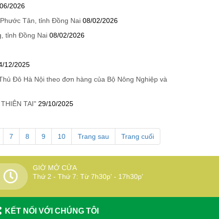
/06/2026
 Phước Tân, tỉnh Đồng Nai
08/02/2026
, tỉnh Đồng Nai
08/02/2026
4/12/2025
 Thủ Đô Hà Nội theo đơn hàng của Bộ Nông Nghiệp và
THIÊN TAI"
29/10/2025
7
8
9
10
Trang sau
Trang cuối
GIỜ MỞ CỬA
Thứ 2 - Thứ 7: Từ 7h30p' - 17h30p'
KẾT NỐI VỚI CHÚNG TÔI