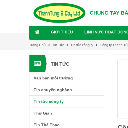
CHUNG TAY B
GIỚI THIỆU
LĨNH VỰC HOẠT ĐỘN
Trang Chủ
Tin Tức
Tin tức công ty
Công ty Thanh Tùn
TIN TỨC
Văn bản môi trường
Tin chuyên nghành
Tin tức công ty
Thư Giãn
Tin Thể Thao
Côn