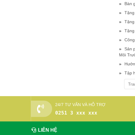
Bàn g
Tặng 
Tặng 
Tặng 
Công 
Sản p
Môi Trư
Hưởn
Tập 
Tra
24/7 TƯ VẤN VÀ HỖ TRỢ
0251 3 xxx xxx
LIÊN HỆ