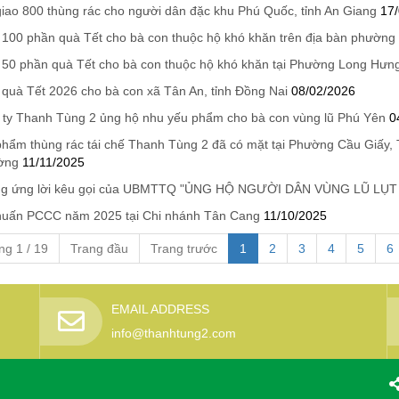
iao 800 thùng rác cho người dân đặc khu Phú Quốc, tỉnh An Giang
17
100 phần quà Tết cho bà con thuộc hộ khó khăn trên địa bàn phường
50 phần quà Tết cho bà con thuộc hộ khó khăn tại Phường Long Hưng
quà Tết 2026 cho bà con xã Tân An, tỉnh Đồng Nai
08/02/2026
ty Thanh Tùng 2 ủng hộ nhu yếu phẩm cho bà con vùng lũ Phú Yên
0
hẩm thùng rác tái chế Thanh Tùng 2 đã có mặt tại Phường Cầu Giấy,
ờng
11/11/2025
g ứng lời kêu gọi của UBMTTQ "ỦNG HỘ NGƯỜI DÂN VÙNG LŨ LỤT 
huấn PCCC năm 2025 tại Chi nhánh Tân Cang
11/10/2025
ng 1 / 19
Trang đầu
Trang trước
1
2
3
4
5
6
EMAIL ADDRESS
info@thanhtung2.com