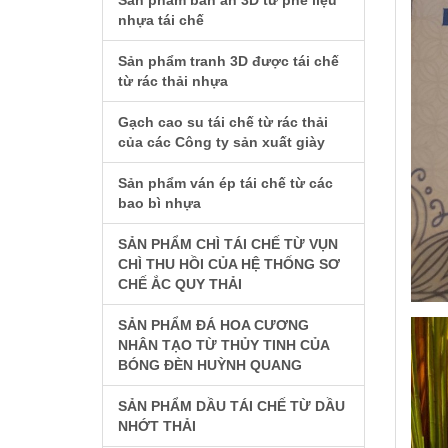
Sản phẩm bàn ăn 3D từ phế liệu
nhựa tái chế
Sản phẩm tranh 3D được tái chế
từ rác thải nhựa
Gạch cao su tái chế từ rác thải
của các Công ty sản xuất giày
Sản phẩm ván ép tái chế từ các
bao bì nhựa
SẢN PHẨM CHÌ TÁI CHẾ TỪ VỤN
CHÌ THU HỒI CỦA HỆ THỐNG SƠ
CHẾ ẮC QUY THẢI
SẢN PHẨM ĐÁ HOA CƯƠNG
NHÂN TẠO TỪ THỦY TINH CỦA
BÓNG ĐÈN HUỲNH QUANG
SẢN PHẨM DẦU TÁI CHẾ TỪ DẦU
NHỚT THẢI