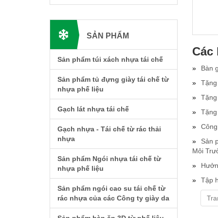
SẢN PHẨM
Các 
Sản phẩm túi xách nhựa tái chế
Bàn g
Sản phẩm tủ đựng giày tái chế từ
Tặng 
nhựa phế liệu
Tặng 
Gạch lát nhựa tái chế
Tặng 
Công 
Gạch nhựa - Tái chế từ rác thải
nhựa
Sản p
Môi Trư
Sản phẩm Ngói nhựa tái chế từ
Hưởn
nhựa phế liệu
Tập 
Sản phẩm ngói cao su tái chế từ
rác nhựa của các Công ty giày da
Tra