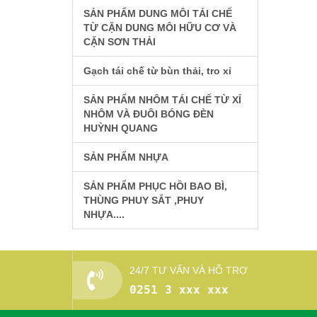
SẢN PHẨM DUNG MÔI TÁI CHẾ
TỪ CẶN DUNG MÔI HỮU CƠ VÀ
CẶN SƠN THẢI
Gạch tái chế từ bùn thải, tro xỉ
SẢN PHẨM NHÔM TÁI CHẾ TỪ XỈ
NHÔM VÀ ĐUÔI BÓNG ĐÈN
HUỲNH QUANG
SẢN PHẨM NHỰA
SẢN PHẨM PHỤC HỒI BAO BÌ,
THÙNG PHUY SẮT ,PHUY
NHỰA....
24/7 TƯ VẤN VÀ HỖ TRỢ
0251 3 xxx xxx