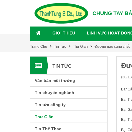
CHUNG TAY B
GIỚI THIỆU
LĨNH VỰC HOẠT ĐỘN
Trang Chủ
Tin Tức
Thư Giãn
Đường nào cũng chết
Đư
TIN TỨC
(30/11
Văn bản môi trường
BạnGái
Tin chuyên nghành
BạnTra
Tin tức công ty
BạnGái
Thư Giãn
BạnTra
Tin Thể Thao
BạnGái