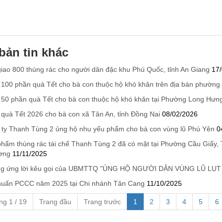
bản tin khác
iao 800 thùng rác cho người dân đặc khu Phú Quốc, tỉnh An Giang
17
100 phần quà Tết cho bà con thuộc hộ khó khăn trên địa bàn phường
50 phần quà Tết cho bà con thuộc hộ khó khăn tại Phường Long Hưng
quà Tết 2026 cho bà con xã Tân An, tỉnh Đồng Nai
08/02/2026
ty Thanh Tùng 2 ủng hộ nhu yếu phẩm cho bà con vùng lũ Phú Yên
0
hẩm thùng rác tái chế Thanh Tùng 2 đã có mặt tại Phường Cầu Giấy,
ờng
11/11/2025
g ứng lời kêu gọi của UBMTTQ "ỦNG HỘ NGƯỜI DÂN VÙNG LŨ LỤT 
huấn PCCC năm 2025 tại Chi nhánh Tân Cang
11/10/2025
ng 1 / 19
Trang đầu
Trang trước
1
2
3
4
5
6