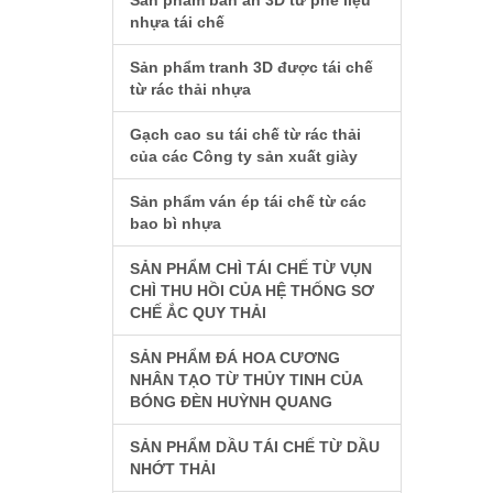
Sản phẩm bàn ăn 3D từ phế liệu
nhựa tái chế
Sản phẩm tranh 3D được tái chế
từ rác thải nhựa
Gạch cao su tái chế từ rác thải
của các Công ty sản xuất giày
Sản phẩm ván ép tái chế từ các
bao bì nhựa
SẢN PHẨM CHÌ TÁI CHẾ TỪ VỤN
CHÌ THU HỒI CỦA HỆ THỐNG SƠ
CHẾ ẮC QUY THẢI
SẢN PHẨM ĐÁ HOA CƯƠNG
NHÂN TẠO TỪ THỦY TINH CỦA
BÓNG ĐÈN HUỲNH QUANG
SẢN PHẨM DẦU TÁI CHẾ TỪ DẦU
NHỚT THẢI