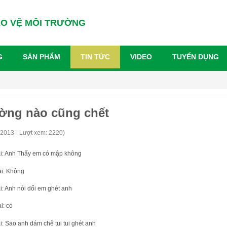
ẢO VỆ MÔI TRƯỜNG
G
SẢN PHẨM
TIN TỨC
VIDEO
TUYỂN DỤNG
ờng nào cũng chết
/2013 - Lượt xem: 2220)
: Anh Thấy em có mập không
i: Không
: Anh nói dối em ghét anh
i: có
: Sao anh dám chê tui tui ghét anh