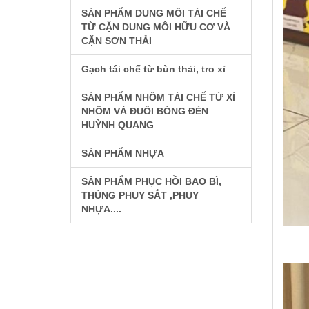
SẢN PHẨM DUNG MÔI TÁI CHẾ
TỪ CẶN DUNG MÔI HỮU CƠ VÀ
CẶN SƠN THẢI
Gạch tái chế từ bùn thải, tro xỉ
SẢN PHẨM NHÔM TÁI CHẾ TỪ XỈ
NHÔM VÀ ĐUÔI BÓNG ĐÈN
HUỲNH QUANG
SẢN PHẨM NHỰA
SẢN PHẨM PHỤC HỒI BAO BÌ,
THÙNG PHUY SẮT ,PHUY
NHỰA....