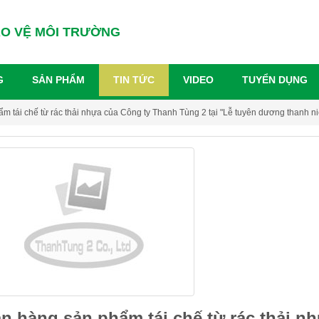
ẢO VỆ MÔI TRƯỜNG
G
SẢN PHẨM
TIN TỨC
VIDEO
TUYỂN DỤNG
m tái chế từ rác thải nhựa của Công ty Thanh Tùng 2 tại "Lễ tuyên dương thanh
n hàng sản phẩm tái chế từ rác thải 