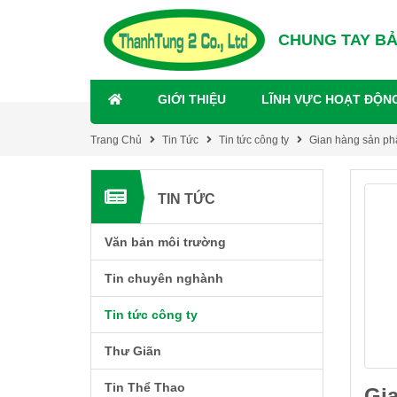
CHUNG TAY B
GIỚI THIỆU
LĨNH VỰC HOẠT ĐỘN
Trang Chủ
Tin Tức
Tin tức công ty
Gian hàng sản phẩ
TIN TỨC
Văn bản môi trường
Tin chuyên nghành
Tin tức công ty
Thư Giãn
Tin Thể Thao
Gia