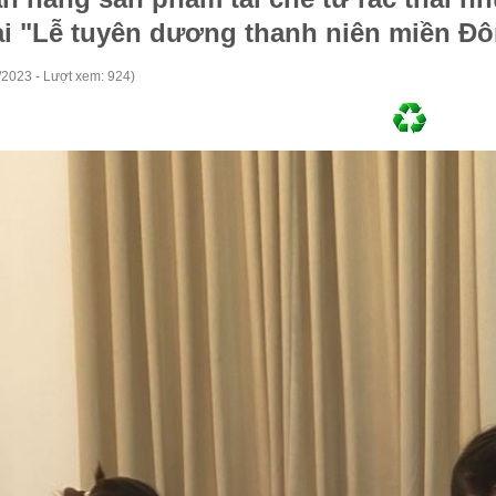
ại "Lễ tuyên dương thanh niên miền Đ
/2023 - Lượt xem: 924)