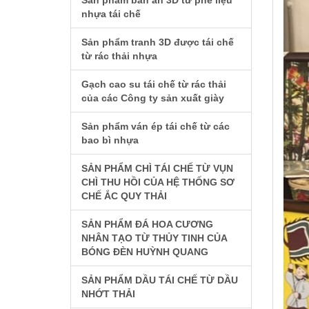
Sản phẩm bàn ăn 3D từ phế liệu
nhựa tái chế
Sản phẩm tranh 3D được tái chế
từ rác thải nhựa
Gạch cao su tái chế từ rác thải
của các Công ty sản xuất giày
Sản phẩm ván ép tái chế từ các
bao bì nhựa
SẢN PHẨM CHÌ TÁI CHẾ TỪ VỤN
CHÌ THU HỒI CỦA HỆ THỐNG SƠ
CHẾ ẮC QUY THẢI
SẢN PHẨM ĐÁ HOA CƯƠNG
NHÂN TẠO TỪ THỦY TINH CỦA
BÓNG ĐÈN HUỲNH QUANG
SẢN PHẨM DẦU TÁI CHẾ TỪ DẦU
NHỚT THẢI