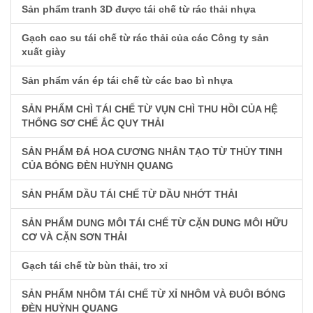
Sản phẩm tranh 3D được tái chế từ rác thải nhựa
Gạch cao su tái chế từ rác thải của các Công ty sản
xuất giày
Sản phẩm ván ép tái chế từ các bao bì nhựa
SẢN PHẨM CHÌ TÁI CHẾ TỪ VỤN CHÌ THU HỒI CỦA HỆ
THỐNG SƠ CHẾ ẮC QUY THẢI
SẢN PHẨM ĐÁ HOA CƯƠNG NHÂN TẠO TỪ THỦY TINH
CỦA BÓNG ĐÈN HUỲNH QUANG
SẢN PHẨM DẦU TÁI CHẾ TỪ DẦU NHỚT THẢI
SẢN PHẨM DUNG MÔI TÁI CHẾ TỪ CẶN DUNG MÔI HỮU
CƠ VÀ CẶN SƠN THẢI
Gạch tái chế từ bùn thải, tro xỉ
SẢN PHẨM NHÔM TÁI CHẾ TỪ XỈ NHÔM VÀ ĐUÔI BÓNG
ĐÈN HUỲNH QUANG