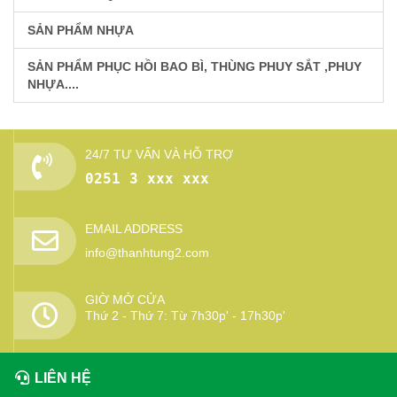
SẢN PHẨM NHỰA
SẢN PHẨM PHỤC HỒI BAO BÌ, THÙNG PHUY SẮT ,PHUY
NHỰA....
24/7 TƯ VẤN VÀ HỖ TRỢ
0251 3 xxx xxx
EMAIL ADDRESS
info@thanhtung2.com
GIỜ MỞ CỬA
Thứ 2 - Thứ 7: Từ 7h30p' - 17h30p'
LIÊN HỆ