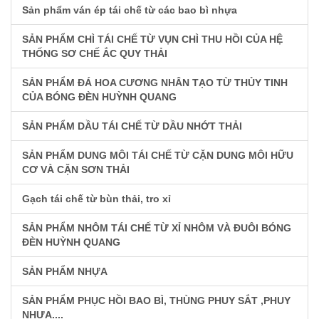
Sản phẩm ván ép tái chế từ các bao bì nhựa
SẢN PHẨM CHÌ TÁI CHẾ TỪ VỤN CHÌ THU HỒI CỦA HỆ
THỐNG SƠ CHẾ ẮC QUY THẢI
SẢN PHẨM ĐÁ HOA CƯƠNG NHÂN TẠO TỪ THỦY TINH
CỦA BÓNG ĐÈN HUỲNH QUANG
SẢN PHẨM DẦU TÁI CHẾ TỪ DẦU NHỚT THẢI
SẢN PHẨM DUNG MÔI TÁI CHẾ TỪ CẶN DUNG MÔI HỮU
CƠ VÀ CẶN SƠN THẢI
Gạch tái chế từ bùn thải, tro xỉ
SẢN PHẨM NHÔM TÁI CHẾ TỪ XỈ NHÔM VÀ ĐUÔI BÓNG
ĐÈN HUỲNH QUANG
SẢN PHẨM NHỰA
SẢN PHẨM PHỤC HỒI BAO BÌ, THÙNG PHUY SẮT ,PHUY
NHỰA....